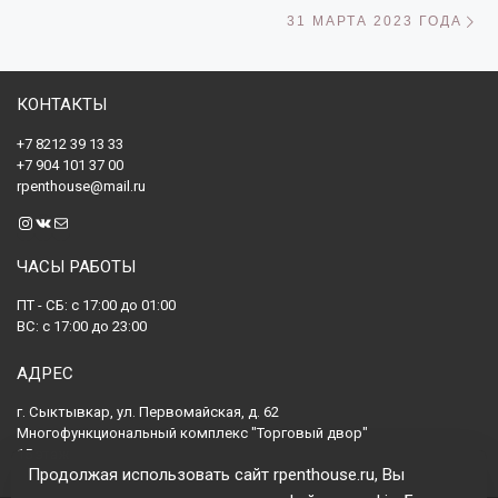
С
31 МАРТА 2023 ГОДА
КОНТАКТЫ
+7 8212 39 13 33
+7 904 101 37 00
rpenthouse@mail.ru
Instagram
ВКонтакте
Почта
ЧАСЫ РАБОТЫ
ПТ - СБ: с 17:00 до 01:00
ВС: с 17:00 до 23:00
АДРЕС
г. Сыктывкар, ул. Первомайская, д. 62
Многофункциональный комплекс "Торговый двор"
15 этаж
Продолжая использовать сайт rpenthouse.ru, Вы