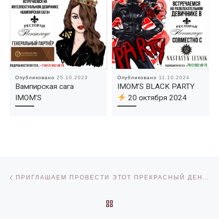
Опубликовано
25.10.2023
Опубликовано
11.10.2024
Вампирская сага
IMOM’S BLACK PARTY
IMOM’S
20 октября 2024
Навигация по записям
Предыдущая запись
ПРИГЛАШАЕМ ПРОВЕСТИ ЭТОТ ПРЕКРАСНЫЙ ДЕНЬ В ПРАЗДНИЧНОЙ АТМОСФЕРЕ НАШЕГО РЕСТОРАНА!
ОБРАТНО К СПИСКУ ЗАП