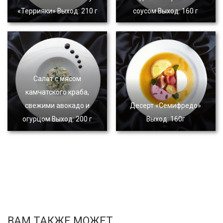
«Террияки» Выход: 210 г
соусом Выход: 160 г
Салат с мясом
камчатского краба,
свежими авокадо и
Десерт «Семифредо»
огурцом Выход: 200 г
Выход: 160г
ВАМ ТАКЖЕ МОЖЕТ