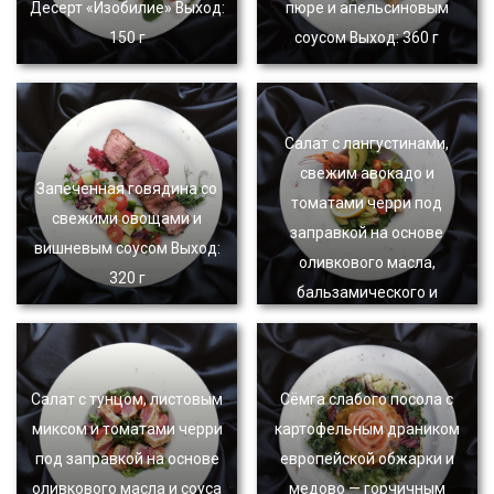
Десерт «Изобилие» Выход:
пюре и апельсиновым
150 г
соусом Выход: 360 г
Салат с лангустинами,
свежим авокадо и
Запеченная говядина со
томатами черри под
свежими овощами и
заправкой на основе
вишневым соусом Выход:
оливкового масла,
320 г
бальзамического и
винного уксусов Выход:
240 г
Салат с тунцом, листовым
Сёмга слабого посола с
миксом и томатами черри
картофельным драником
под заправкой на основе
европейской обжарки и
оливкового масла и соуса
медово — горчичным