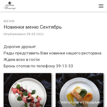
Перейти к содержимому
Ме
МЕНЮ
Новинки меню Сентябрь
Опубликовано
09.09.2021
Дорогие друзья!
Рады представить Вам новинки нашего ресторана.
Ждем всех в гости.
Бронь столов по телефону 39-13-33
Стейк из семги с овощным