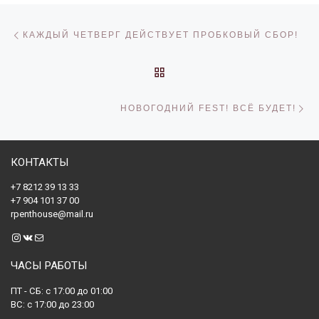
Навигация по записям
Предыдущая запись
КАЖДЫЙ ЧЕТВЕРГ ДЕЙСТВУЕТ ПРОБКОВЫЙ СБОР!
ОБРАТНО К СПИСКУ ЗАП
С
НОВОГОДНИЙ FEST! ВСЁ БУДЕТ!
КОНТАКТЫ
+7 8212 39 13 33
+7 904 101 37 00
rpenthouse@mail.ru
Instagram
ВКонтакте
Почта
ЧАСЫ РАБОТЫ
ПТ - СБ: с 17:00 до 01:00
ВС: с 17:00 до 23:00